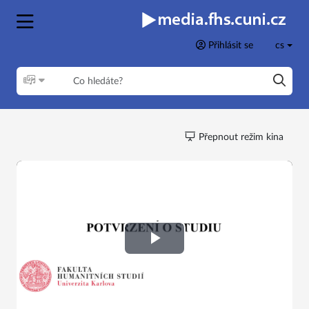
Přihlásit se
cs
Přepnout režim kina
Play
Video